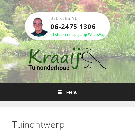
Spring
naar
inhoud
BEL KEES NU
06-2475 1306
of stuur een appje op WhatsApp
Menu
Tuinontwerp