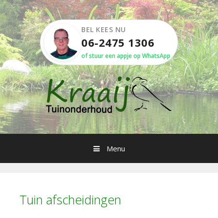
Spring
naar
inhoud
BEL KEES NU
06-2475 1306
of stuur een appje op WhatsApp
Menu
Tuin afscheidingen