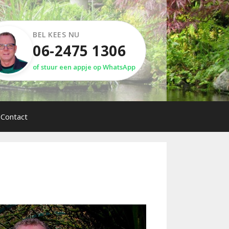
BEL KEES NU
06-2475 1306
of stuur een appje op WhatsApp
Contact