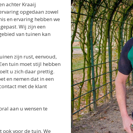
en achter Kraaij
ervaring opgedaan zowel
ennis en ervaring hebben we
epast. Wij zijn een
gebied van tuinen kan
uinen zijn rust, eenvoud,
 Een tuin moet stijl hebben
elt u zich daar prettig.
oet en nemen dat in een
contact met de klant
oral aan u wensen te
dt ook voor de tuin. We