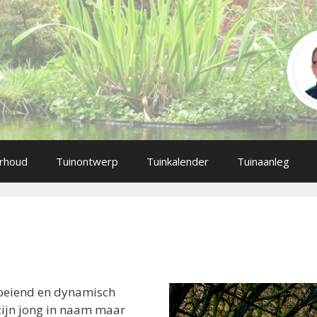
rhoud
Tuinontwerp
Tuinkalender
Tuinaanleg
j
roeiend en dynamisch
 zijn jong in naam maar