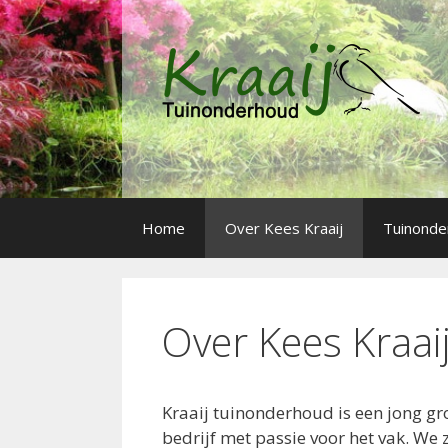
Spring
naar
inhoud
Home
Over Kees Kraaij
Tuinonde
Over Kees Kraai
Kraaij tuinonderhoud is een jong g
bedrijf met passie voor het vak. We