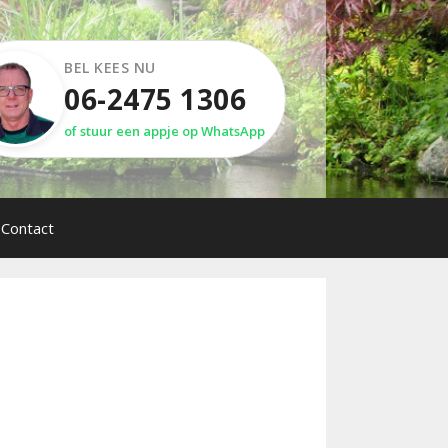
BEL KEES NU
06-2475 1306
of stuur een appje op WhatsApp
Contact