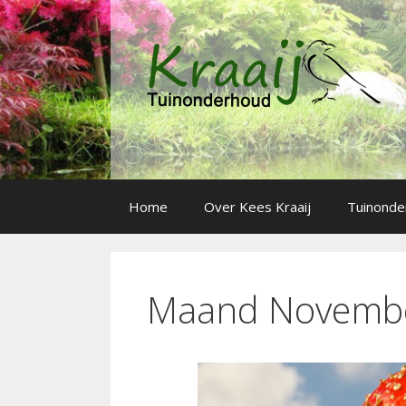
Spring
naar
inhoud
Home
Over Kees Kraaij
Tuinonde
Maand Novemb