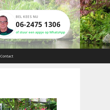
BEL KEES NU
06-2475 1306
of stuur een appje op WhatsApp
Contact