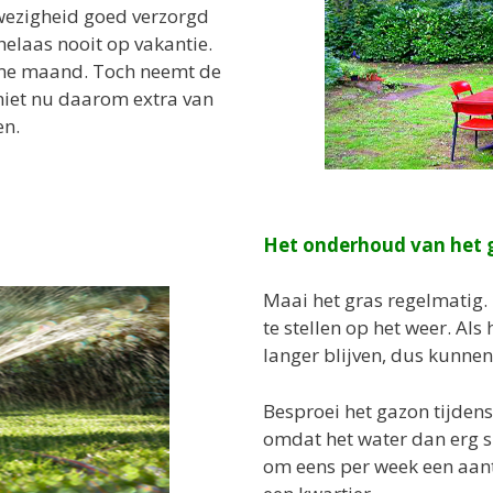
fwezigheid goed verzorgd
elaas nooit op vakantie.
rme maand. Toch neemt de
niet nu daarom extra van
en.
Het onderhoud van het 
Maai het gras regelmatig.
te stellen op het weer. Al
langer blijven, dus kunne
Besproei het gazon tijden
omdat het water dan erg s
om eens per week een aant