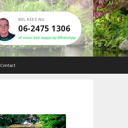
BEL KEES NU
06-2475 1306
of stuur een appje op WhatsApp
Contact