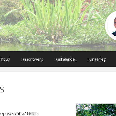
rhoud
Tuinontwerp
Tuinkalender
Tuinaanleg
s
 op vakantie? Het is