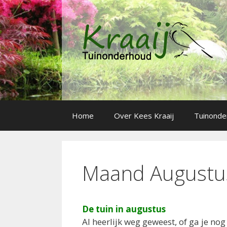
Spring
naar
inhoud
Home
Over Kees Kraaij
Tuinonde
Maand Augustu
De tuin in augustus
Al heerlijk weg geweest, of ga je nog