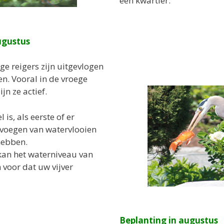
een kwartier.
ugustus
ge reigers zijn uitgevlogen
en. Vooral in de vroege
n ze actief.
 is, als eerste of er
evoegen van watervlooien
hebben.
kan het waterniveau van
 voor dat uw vijver
Beplanting in augustus