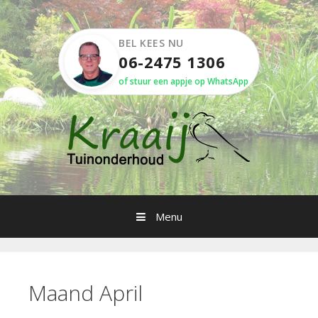
Spring
naar
inhoud
BEL KEES NU
06-2475 1306
of stuur een appje op WhatsApp
Menu
Maand April